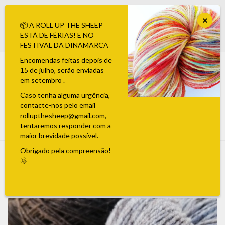
Please choose your language, just select a flag
×
📦 A ROLL UP THE SHEEP
ESTÁ DE FÉRIAS! E NO
Login
0,00 €
FESTIVAL DA DINAMARCA
Encomendas feitas depois de
15 de julho, serão enviadas
em setembro .
Caso tenha alguma urgência,
contacte-nos pelo email
rollupthesheep@gmail.com,
Toggle
tentaremos responder com a
navigation
maior brevidade possível.
Obrigado pela compreensão!
Roll
🌞
up
the
sheep